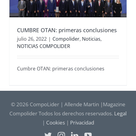
CUMBRE OTAN: primeras conclusiones
julio 26, 2022
|
Compolider
,
Noticias
,
NOTICIAS COMPOLIDER
Cumbre OTAN: primeras conclusiones
© 2026 CompoLider | Allende Martin |Magazine
Compolider Todos los derechos reservados.
Legal
|
Cookies
|
Privacidad
Twitter
Instagram
LinkedIn
YouTube