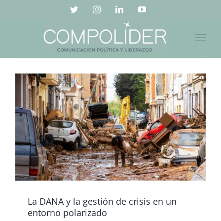
Saltar
Twitter
Instagram
LinkedIn
YouTube
al
contenido
La DANA y la gestión de crisis en un
entorno polarizado