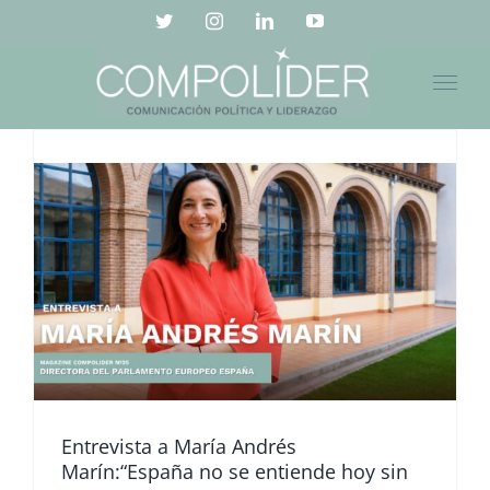
Saltar
Twitter
Instagram
LinkedIn
YouTube
al
contenido
Entrevista a María Andrés
Marín:“España no se entiende hoy sin