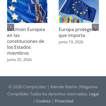
La Unión Europea
Europa protege lo
en las
que importa
constituciones de
junio 19, 2026
los Estados
miembros
junio 25, 2026
© 2026 CompoLider | Allende Martin |Magazine
Compolider Todos los derechos reservados.
Legal
|
Cookies
|
Privacidad