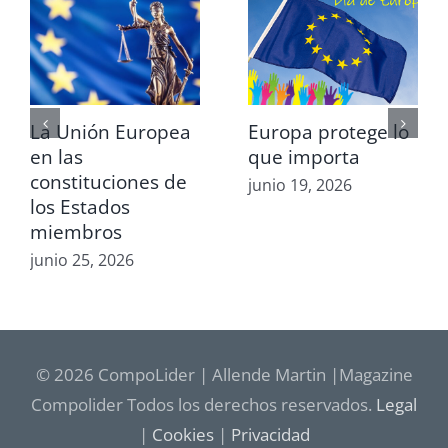
La Unión Europea
Europa protege lo
en las
que importa
constituciones de
junio 19, 2026
los Estados
miembros
junio 25, 2026
© 2026 CompoLider | Allende Martin |Magazine
Compolider Todos los derechos reservados.
Legal
|
Cookies
|
Privacidad