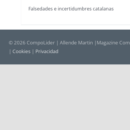
Falsedades e incertidumbres catalanas
© 2026 CompoLider | Allende Martin |Magazine Comp
|
Cookies
|
Privacidad