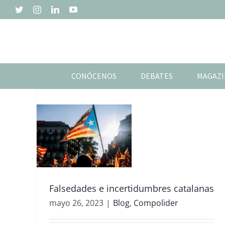
Saltar
Twitter
Instagram
LinkedIn
YouTube
al
contenido
CONÓCENOS
DEBATES
MAGAZI
lider
Falsedades e incertidumbres catalanas
mayo 26, 2023
|
Blog
,
Compolider