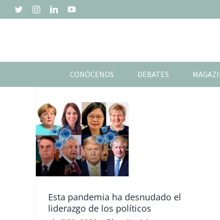
Saltar
Twitter
Instagram
LinkedIn
YouTube
al
contenido
CONÓCENOS
DEBATES
MAGAZI
cias
Esta pandemia ha desnudado el
liderazgo de los políticos