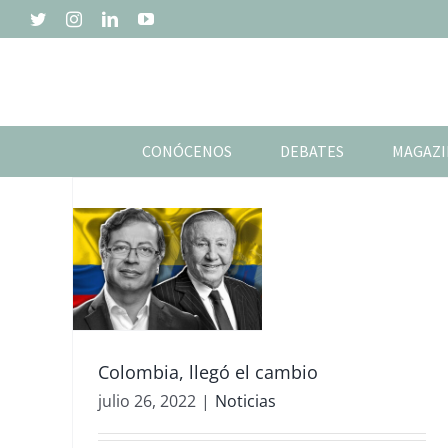
Saltar
Twitter
Instagram
LinkedIn
YouTube
al
contenido
CONÓCENOS
DEBATES
MAGAZI
as
Colombia, llegó el cambio
julio 26, 2022
|
Noticias