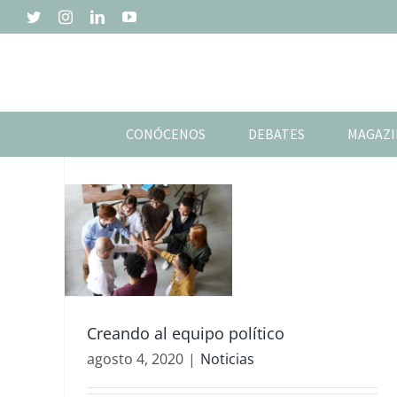
Saltar
Twitter
Instagram
LinkedIn
YouTube
al
contenido
CONÓCENOS
DEBATES
MAGAZI
as
Creando al equipo político
agosto 4, 2020
|
Noticias