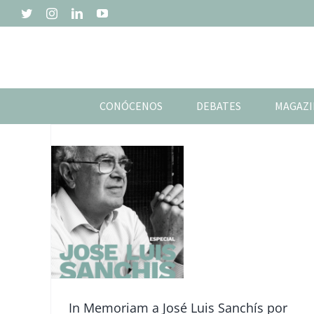
Saltar
Twitter
Instagram
LinkedIn
YouTube
al
contenido
CONÓCENOS
DEBATES
MAGAZI
Blog
Compolide
lider
as
In Memoriam a José Luis Sanchís por