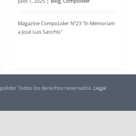
julio 1, 2025
|
Blog
,
Compolider
Magazine CompoLider Nº23 "In Memoriam
a José Luis Sanchís"
olider Todos los derechos reservados.
Legal