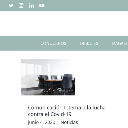
Saltar
Twitter
Instagram
LinkedIn
YouTube
al
contenido
CONÓCENOS
DEBATES
MAGAZI
as
Comunicación Interna a la lucha
contra el Covid-19
junio 4, 2020
|
Noticias