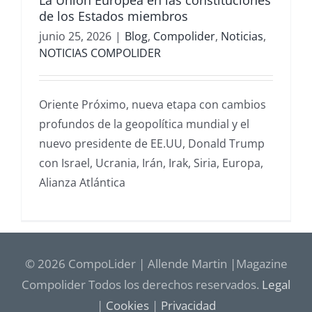
La Unión Europea en las constituciones
de los Estados miembros
junio 25, 2026
|
Blog
,
Compolider
,
Noticias
,
NOTICIAS COMPOLIDER
Oriente Próximo, nueva etapa con cambios
profundos de la geopolítica mundial y el
nuevo presidente de EE.UU, Donald Trump
con Israel, Ucrania, Irán, Irak, Siria, Europa,
Alianza Atlántica
© 2026 CompoLider | Allende Martin |Magazine
Compolider Todos los derechos reservados.
Legal
|
Cookies
|
Privacidad