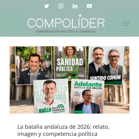
Saltar
Twitter
Instagram
LinkedIn
YouTube
al
contenido
La batalla andaluza de 2026: relato,
imagen y competencia política