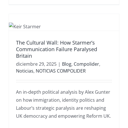
der
s
The Cultural Wall: How Starmer’s
AS
Communication Failure Paralysed
IDER
Britain
diciembre 29, 2025
|
Blog
,
Compolider
,
Noticias
,
NOTICIAS COMPOLIDER
An in-depth political analysis by Alex Gunter
on how immigration, identity politics and
Labour’s strategic paralysis are reshaping
UK democracy and empowering Reform UK.