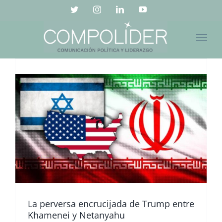
Saltar
Twitter
Instagram
LinkedIn
YouTube
al
contenido
La perversa encrucijada de Trump entre
Khamenei y Netanyahu